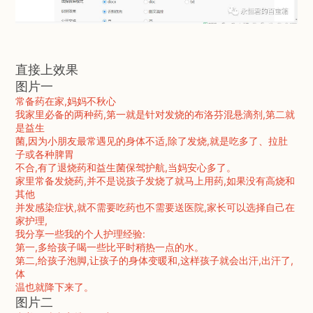
直接上效果
图片一
常备药在家,妈妈不秋心
我家里必备的两种药,第一就是针对发烧的布洛芬混悬滴剂,第二就
是益生
菌,因为小朋友最常遇见的身体不适,除了发烧,就是吃多了、拉肚
子或各种脾胃
不合,有了退烧药和益生菌保驾护航,当妈安心多了。
家里常备发烧药,并不是说孩子发烧了就马上用药,如果没有高烧和
其他
并发感染症状,就不需要吃药也不需要送医院,家长可以选择自己在
家护理,
我分享一些我的个人护理经验:
第一,多给孩子喝一些比平时稍热一点的水。
第二,给孩子泡脚,让孩子的身体变暖和,这样孩子就会出汗,出汗了,
体
温也就降下来了。
图片二