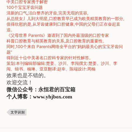
中美口腔专家携于解密
100个宝宝牙齿问题
清新的口气,洁白整齐的牙齿,完美无瑕的笑容,
从总统女丿儿到大明星,口腔教育早已成为欧美精英教育的一部分,
值得欣慰的是,从牙齿健康到口腔健康,中国的父母们正在奋起直
追。
《父母世界 Parents》邀请到了国内外最顶级的口腔专家
科普口腔教育与精英教育的关系,及口腔教育的重要性。
同时,100个来自 Parents网络全平台的“妈妈最关心的宝宝牙齿问
题”
得到近十位中美著名口腔科专家的针对性解答。
策划:本刊编辑部编辑:楚姜、沙川、李闯撰文:楚姜、沙川、李
闯、锦书、楠琳、亚亚翻译:赵幸、陈端设计:周楠
效果也是不错的。
欢迎交流！
微信公众号：永恒君的百宝箱
个人博客：www.yhjbox.com
文字识别