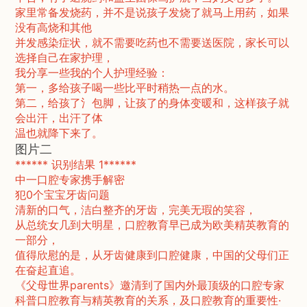
家里常备发烧药，并不是说孩子发烧了就马上用药，如果
没有高烧和其他
并发感染症状，就不需要吃药也不需要送医院，家长可以
选择自己在家护理，
我分享一些我的个人护理经验：
第一，多给孩子喝一些比平时稍热一点的水。
第二，给孩了氵包脚，让孩了的身体变暖和，这样孩子就
会出汗，出汗了体
温也就降下来了。
图片二
****** 识别结果 1******
中一口腔专家携手解密
犯0个宝宝牙齿问题
清新的口气，洁白整齐的牙齿，完美无瑕的笑容，
从总统女几到大明星，口腔教育早已成为欧美精英教育的
一部分，
值得欣慰的是，从牙齿健康到口腔健康，中国的父母们正
在奋起直追。
《父母世界parents》邀清到了国内外最顶级的口腔专家
科普口腔教育与精英教育的关系，及口腔教育的重要性·