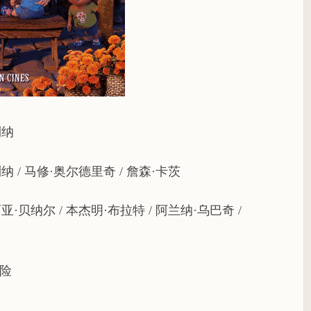
利纳
纳 / 马修·奥尔德里奇 / 詹森·卡茨
亚·贝纳尔 / 本杰明·布拉特 / 阿兰纳·乌巴奇 /
冒险