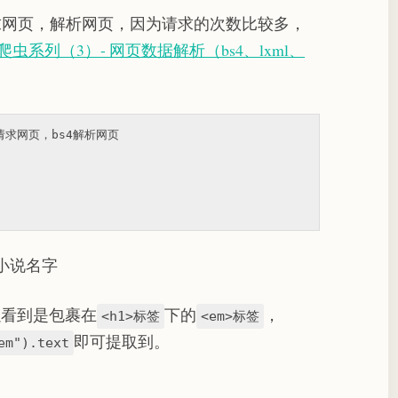
求网页，解析网页，因为请求的次数比较多，
on爬虫系列（3）- 网页数据解析（bs4、lxml、
st请求网页，bs4解析网页
小说名字
以看到是包裹在
下的
，
<h1>标签
<em>标签
即可提取到。
em").text