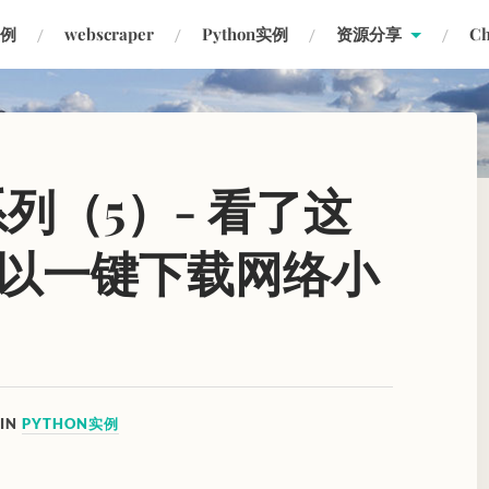
实例
webscraper
Python实例
资源分享
C
系列（5）- 看了这
以一键下载网络小
IN
PYTHON实例