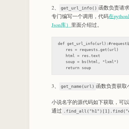
2、
函数负责请
get_url_info()
专门编写一个调用，代码
在pyth
Json库）
里面介绍过。
def get_url_info(url):
#reque
    res = requests.get(url)

    html = res.text

    soup = bs(html, 
"lxml"
) 

return
3、
函数负责获取
get_name(url)
小说名字的源代码如下获取，可
通过
.find_all("h1")[1].find("