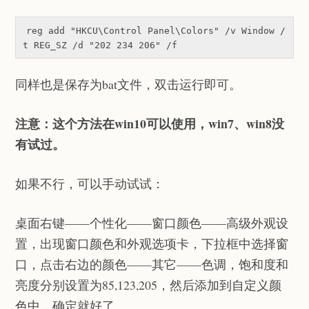
reg 
add
"HKCU\Control Panel\Colors"
 /v Window /
t REG_SZ /d 
"202 234 206"
同样也是保存为bat文件，双击运行即可。
注意：这个方法在win10可以使用，win7、win8没
有试过。
如果不行，可以手动试试：
桌面右键——个性化——窗口颜色——高级外观设
置，出现窗口颜色和外观选项卡，下拉框中选择窗
口，点击右边的颜色——其它——色调，饱和度和
亮度分别设置为85,123,205，然后添加到自定义颜
色中，确定就好了。