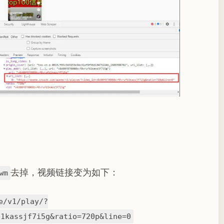
去掉，视频链接变为如下：
wm
e/v1/play/?
b1kassjf7i5g&ratio=720p&line=0